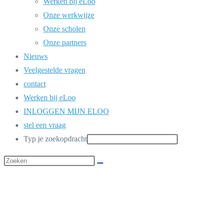
Werken bij eLoo
Onze werkwijze
Onze scholen
Onze partners
Nieuws
Veelgestelde vragen
contact
Werken bij eLoo
INLOGGEN MIJN ELOO
stel een vraag
Typ je zoekopdracht
Zoek
op
deze
site