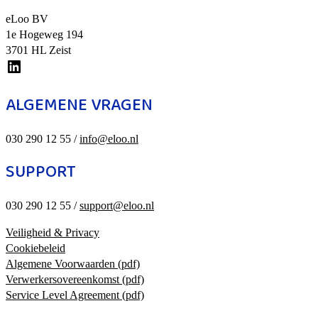
eLoo BV
1e Hogeweg 194
3701 HL Zeist
eloo
op
linkedin
ALGEMENE VRAGEN
030 290 12 55 /
info@eloo.nl
SUPPORT
030 290 12 55 /
support@eloo.nl
Veiligheid & Privacy
Cookiebeleid
Algemene Voorwaarden (pdf)
Verwerkersovereenkomst (pdf)
Service Level Agreement (pdf)