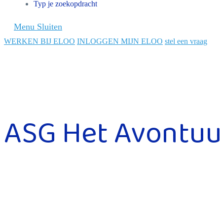
Typ je zoekopdracht
Druk
Menu
Sluiten
op
WERKEN BIJ ELOO
INLOGGEN MIJN ELOO
stel een vraag
Escape
om
het
hoofdmenu
paneel
ASG Het Avontuu
te
sluiten